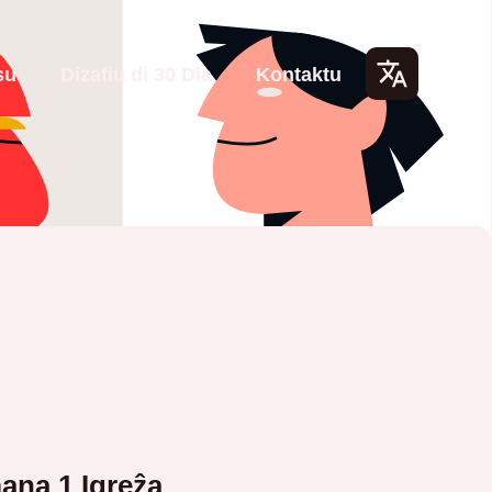
su
Dizafiu di 30 Dia
Kontaktu
Lang
uage
s
na 1 Igreẑa