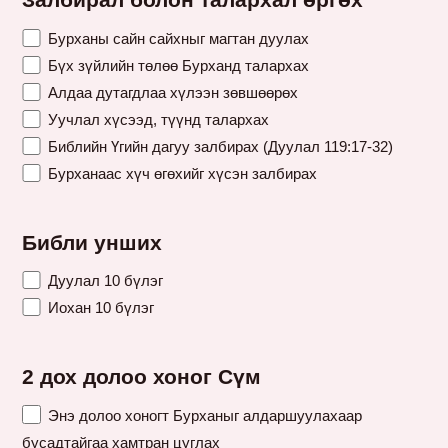
Залбирал болон талархал өргөх
Бурханы сайн сайхныг магтан дуулах
Бүх зүйлийн төлөө Бурханд талархах
Алдаа дутагдлаа хүлээн зөвшөөрөх
Уучлал хүсээд, түүнд талархах
Библийн Үгийн дагуу залбирах (Дуулал 119:17-32)
Бурханаас хүч өгөхийг хүсэн залбирах
Библи унших
Дуулал 10 бүлэг
Иохан 10 бүлэг
2 дох долоо хоног Сүм
Энэ долоо хоногт Бурханыг алдаршуулахаар
бусадтайгаа хамтран цуглах