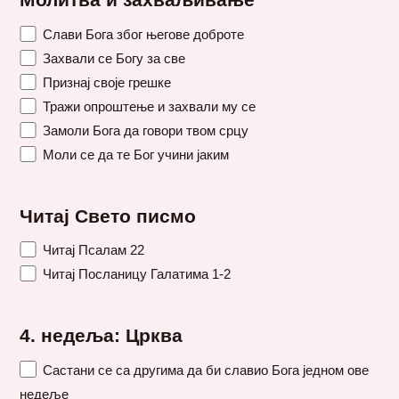
Молитва и захваљивање
Слави Бога због његове доброте
Захвали се Богу за све
Признај своје грешке
Тражи опроштење и захвали му се
Замоли Бога да говори твом срцу
Моли се да те Бог учини јаким
Читај Свето писмо
Читај Псалам 22
Читај Посланицу Галатима 1-2
4. недеља: Црква
Састани се са другима да би славио Бога једном ове
недеље