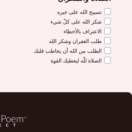
تسبيح الله على خيره
شكر الله على كلّ شيء
الاعتراف بالأخطاء
طلب الغفران وشكر الله
الطلب من الله أن يخاطب قلبك
الصلاة للّه ليعطيك القوة