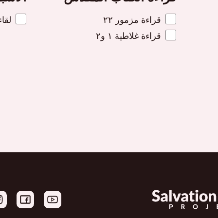
قراءة مزمور ٢٢
لقاء
قراءة غلاطية ١ و٢