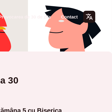
Provocarea de 30 de zile
Contact
Lang
uage
s
ua 30
ămâna 5 cu Biserica