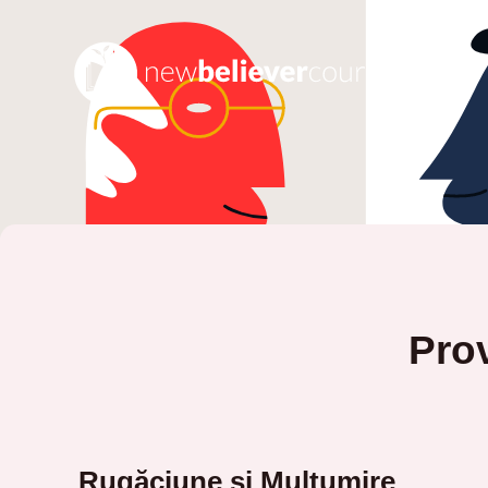
Prov
Rugăciune și Mulțumire