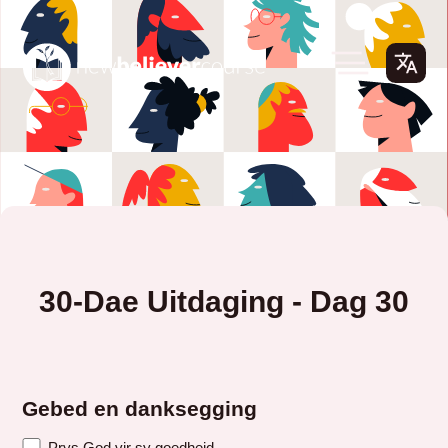
30-Dae Uitdaging - Dag 30
Gebed en danksegging
Prys God vir sy goedheid