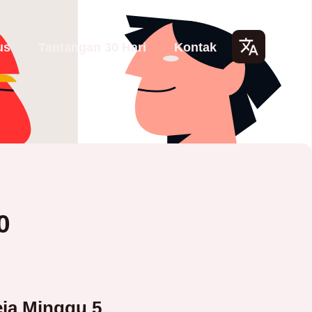
us
Tantangan 30 Hari
Kontak
Lang
uage
s
0
ja Minggu 5