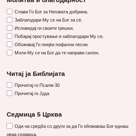
Молитва и благодарност
Слави Го Бог за Неговата добрина.
Заблагодари Му се на Бог за сè.
Исповедај ги своите грешки.
Побарај простување и заблагодари Му се.
Обожавај Го пеејќи пофални песни.
Моли Му се на Бог да те направи силен.
Читај ја Библијата
Прочитај го Псалм 30
Прочитај го Јуда
Седмица 5 Црква
Оди на средба со други за да Го обожаваш Бог еднаш
оваа седмица.