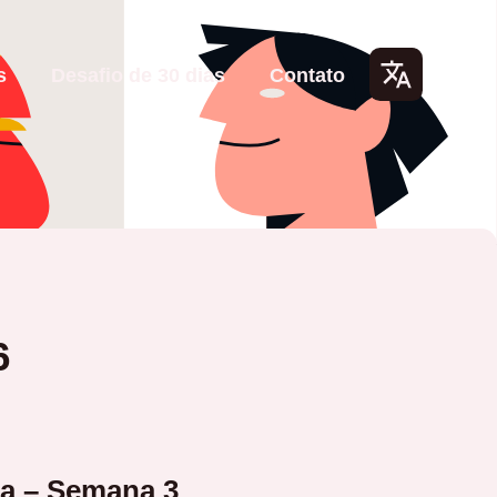
s
Desafio de 30 dias
Contato
Lang
uage
s
6
ja – Semana 3