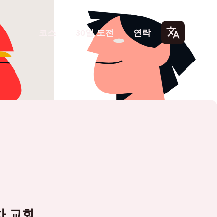
코스
30일 도전
연락
Lang
uage
s
차 교회