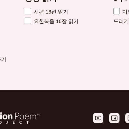
시편 16편 읽기
이
요한복음 16장 읽기
드리기
하기