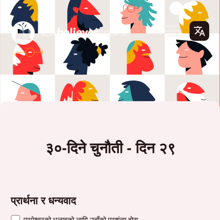
३०-दिने चुनौती - दिन २९
प्रार्थना र धन्यवाद
परमेश्वरको भलाइको लागि उहाँको प्रशंसा होस्