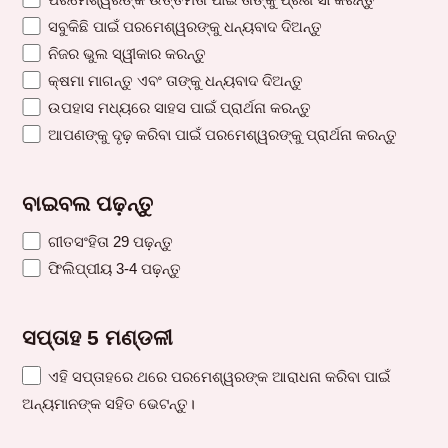
ସବୁକିଛି ପାଇଁ ପରମେଶ୍ୱରଙ୍କୁ ଧନ୍ୟବାଦ ଦିଅନ୍ତୁ
ନିଜର ଭୁଲ ସ୍ୱୀକାର କରନ୍ତୁ
କ୍ଷମା ମାଗନ୍ତୁ ଏବଂ ତାଙ୍କୁ ଧନ୍ୟବାଦ ଦିଅନ୍ତୁ
ଉପହାସ ମଧ୍ୟରେ ସାହସ ପାଇଁ ପ୍ରାର୍ଥନା କରନ୍ତୁ
ଆପଣଙ୍କୁ ଦୃଢ଼ କରିବା ପାଇଁ ପରମେଶ୍ୱରଙ୍କୁ ପ୍ରାର୍ଥନା କରନ୍ତୁ
ବାଇବଲ ପଢ଼ନ୍ତୁ
ଗୀତସଂହିତା 29 ପଢ଼ନ୍ତୁ
ଫିଲିପ୍‌ପୀୟ 3-4 ପଢ଼ନ୍ତୁ
ସପ୍ତାହ 5 ମଣ୍ଡଳୀ
ଏହି ସପ୍ତାହରେ ଥରେ ପରମେଶ୍ୱରଙ୍କ ଆରାଧନା କରିବା ପାଇଁ
ଅନ୍ୟମାନଙ୍କ ସହିତ ଭେଟନ୍ତୁ।