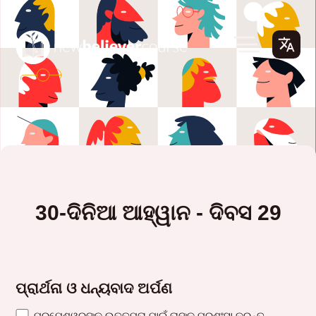
30-ଦିନିଆ ଆହ୍ୱାନ - ଦିବସ 29
ପ୍ରାର୍ଥନା ଓ ଧନ୍ୟବାଦ ଅର୍ପଣ
ପରମେଶ୍ୱରଙ୍କ ଉତ୍ତମତା ପାଇଁ ତାଙ୍କୁ ପ୍ରଶଂସା କରନ୍ତୁ