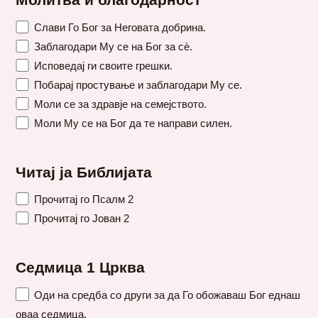
Молитва и благодарност
Слави Го Бог за Неговата добрина.
Заблагодари Му се на Бог за сè.
Исповедај ги своите грешки.
Побарај простување и заблагодари Му се.
Моли се за здравје на семејството.
Моли Му се на Бог да те направи силен.
Читај ја Библијата
Прочитај го Псалм 2
Прочитај го Јован 2
Седмица 1 Црква
Оди на средба со други за да Го обожаваш Бог еднаш
оваа седмица.