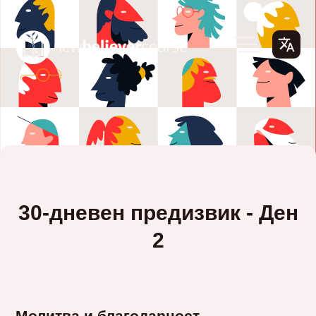
30-дневен предизвик - Ден
2