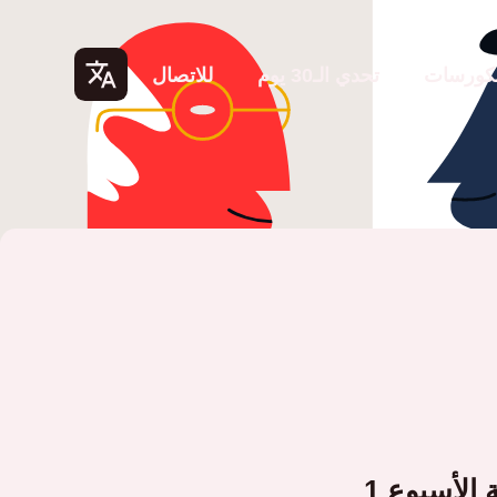
لكورسات
تحدي الـ30 يوم
للاتصال
Lang
uage
s
الأسبوع 1