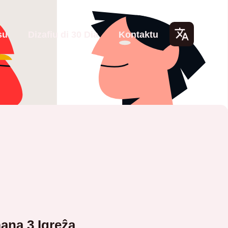
su
Dizafiu di 30 Dia
Kontaktu
Lang
uage
s
na 3 Igreẑa