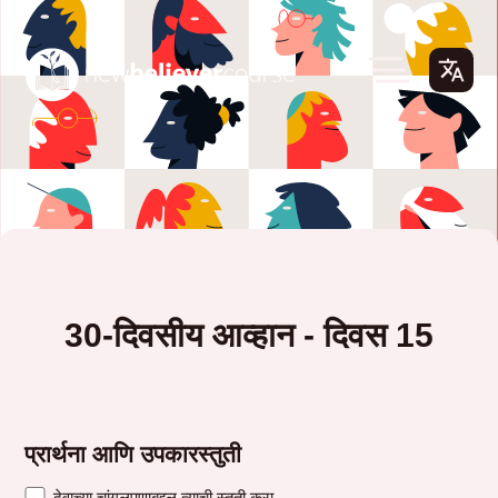
30-दिवसीय आव्हान - दिवस 15
प्रार्थना आणि उपकारस्तुती
देवाच्या चांगुलपणाबद्दल त्याची स्तुती करा