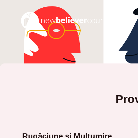
Prov
Rugăciune și Mulțumire