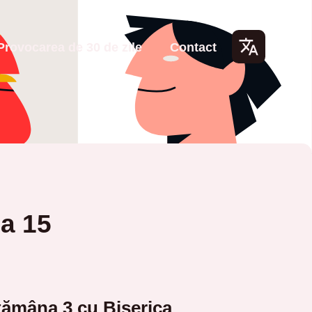
Provocarea de 30 de zile
Contact
Lang
uage
s
ua 15
ămâna 3 cu Biserica