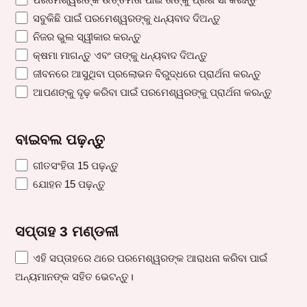
ସବୁକିଛି ପାଇଁ ପରମେଶ୍ୱରଙ୍କୁ ଧନ୍ୟବାଦ ଦିଅନ୍ତୁ
ନିଜର ଭୁଲ ସ୍ୱୀକାର କରନ୍ତୁ
କ୍ଷମା ମାଗନ୍ତୁ ଏବଂ ତାଙ୍କୁ ଧନ୍ୟବାଦ ଦିଅନ୍ତୁ
ଜୀବନରେ ଆସୁଥିବା ପ୍ରଲୋଭନ ବିରୁଦ୍ଧରେ ପ୍ରାର୍ଥନା କରନ୍ତୁ
ଆପଣଙ୍କୁ ଦୃଢ଼ କରିବା ପାଇଁ ପରମେଶ୍ୱରଙ୍କୁ ପ୍ରାର୍ଥନା କରନ୍ତୁ
ବାଇବଲ ପଢ଼ନ୍ତୁ
ଗୀତସଂହିତା 15 ପଢ଼ନ୍ତୁ
ଯୋହନ 15 ପଢ଼ନ୍ତୁ
ସପ୍ତାହ 3 ମଣ୍ଡଳୀ
ଏହି ସପ୍ତାହରେ ଥରେ ପରମେଶ୍ୱରଙ୍କ ଆରାଧନା କରିବା ପାଇଁ
ଅନ୍ୟମାନଙ୍କ ସହିତ ଭେଟନ୍ତୁ।