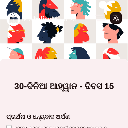
30-ଦିନିଆ ଆହ୍ୱାନ - ଦିବସ 15
ପ୍ରାର୍ଥନା ଓ ଧନ୍ୟବାଦ ଅର୍ପଣ
ପରମେଶ୍ୱରଙ୍କ ଉତ୍ତମତା ପାଇଁ ତାଙ୍କୁ ପ୍ରଶଂସା କରନ୍ତୁ