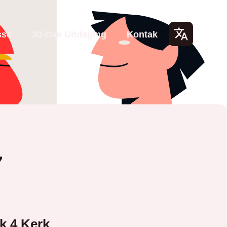
sse
30-Dae Uitdaging
Kontak
Lang
uage
s
7
k 4 Kerk