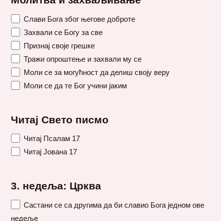
Молитва и захваљивање
Слави Бога због његове доброте
Захвали се Богу за све
Признај своје грешке
Тражи опроштење и захвали му се
Моли се за могућност да делиш своју веру
Моли се да те Бог учини јаким
Читај Свето писмо
Читај Псалам 17
Читај Јована 17
3. недеља: Црква
Састани се са другима да би славио Бога једном ове
недеље