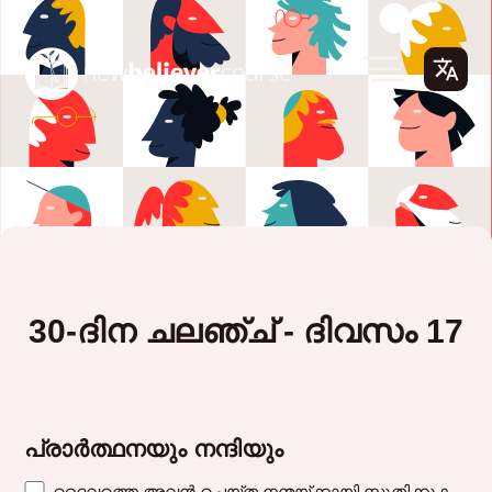
30-ദിന ചലഞ്ച് - ദിവസം 17
പ്രാർത്ഥനയും നന്ദിയും
ദൈവത്തെ അവൻ ചെയ്ത നന്മയ്ക്കായി സ്തുതിക്കുക