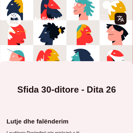
Sfida 30-ditore - Dita 26
Lutje dhe falënderim
Lavdëroje Perëndinë për mirësinë e tij