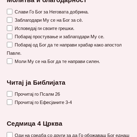
Молитва и благодарност
Слави Го Бог за Неговата добрина.
Заблагодари Му се на Бог за сè.
Исповедај ги своите грешки.
Побарај простување и заблагодари Му се.
Побарај од Бог да те направи храбар како апостол
Павле.
Моли Му се на Бог да те направи силен.
Читај ја Библијата
Прочитај го Псалм 26
Прочитај го Ефесјаните 3-4
Седмица 4 Црква
Оди на средба со други за да Го обожаваш Бог еднаш