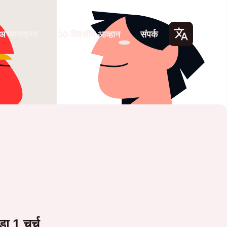
अभ्यासक्रम
30-दिवसीय आव्हान
संपर्क
Lang
uage
s
ा 1 चर्च