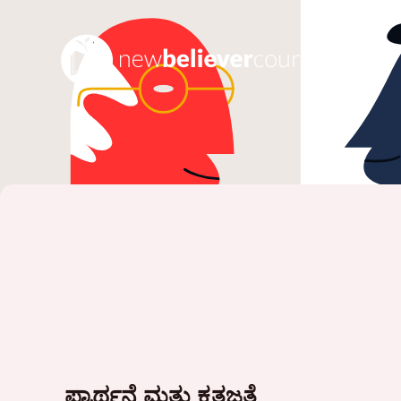
ಪ್ರಾರ್ಥನೆ ಮತ್ತು ಕೃತಜ್ಞತೆ