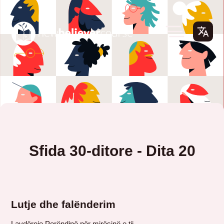
Sfida 30-ditore - Dita 20
Lutje dhe falënderim
Lavdëroje Perëndinë për mirësinë e tij