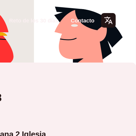
Reto de los 30 días
Contacto
Lang
uage
s
8
na 2 Iglesia