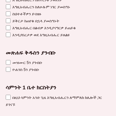
እግዚአብሔርን ስለሁሉም ነገር ያመስግኑ
ስህተቶችዎን ይናዘዙ
ይቅርታ ከጠየቁ በኋላ ያመስግኑት
እግዚአብሔር በልብዎ እንዲያናግርዎ ይጠይቁ
እንዲያበረታዎ ወደ እግዚአብሔር ይጸልዩ
መጽሐፍ ቅዱስን ያንብቡ
መዝሙር 5ን ያንብቡ
ዮሐንስ 5ን ያንብቡ
ሳምንት 1 ቤተ ክርስትያን
በዚህ ሳምንት አንድ ጊዜ እግዚአብሔርን ለማምለክ ከሌሎች ጋር
ይገናኙ