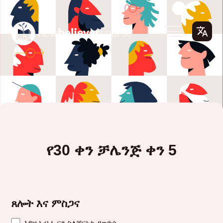
የ30 ቀን ቻሌንጅ ቀን 5
ጸሎት እና ምስጋና
እግዚአብሔርን ስለቸርነቱ ያወድሱ